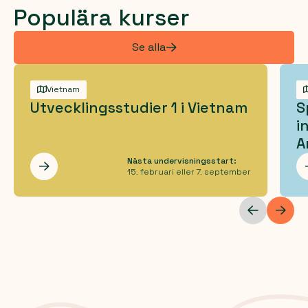
Populära kurser
Se alla
Vietnam
Utvecklingsstudier 1 i Vietnam
S
i
A
Nästa undervisningsstart:
Les mer
15. februari eller 7. september