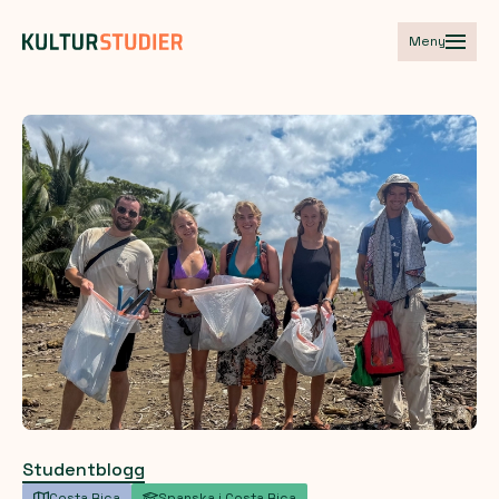
Meny
Studentblogg
Costa Rica
Spanska i Costa Rica