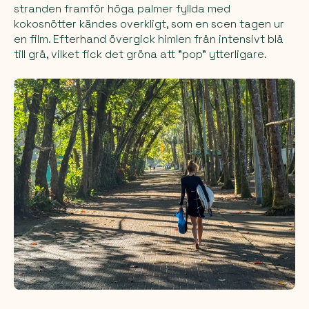
stranden framför höga palmer fyllda med
kokosnötter kändes overkligt, som en scen tagen ur
en film. Efterhand övergick himlen från intensivt blå
till grå, vilket fick det gröna att "pop" ytterligare.