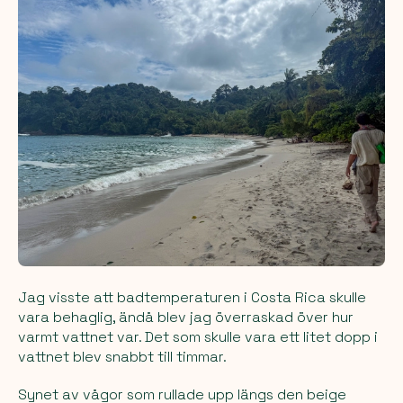
Jag visste att badtemperaturen i Costa Rica skulle
vara behaglig, ändå blev jag överraskad över hur
varmt vattnet var. Det som skulle vara ett litet dopp i
vattnet blev snabbt till timmar.
Synet av vågor som rullade upp längs den beige