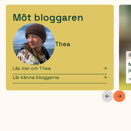
Möt bloggaren
Thea
M
Läs mer om
Thea
j
Lär känna bloggarna