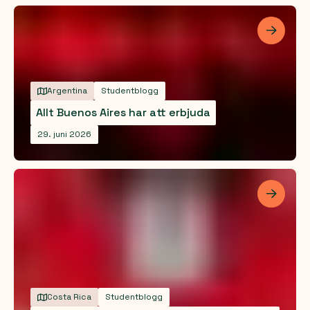
Les me
Argentina
Studentblogg
Allt Buenos Aires har att erbjuda
29. juni 2026
Les me
Costa Rica
Studentblogg