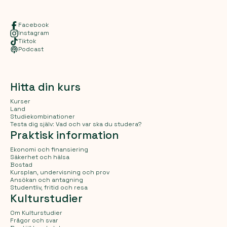
Facebook
Instagram
Tiktok
Podcast
Hitta din kurs
Kurser
Land
Studiekombinationer
Testa dig själv: Vad och var ska du studera?
Praktisk information
Ekonomi och finansiering
Säkerhet och hälsa
Bostad
Kursplan, undervisning och prov
Ansökan och antagning
Studentliv, fritid och resa
Kulturstudier
Om Kulturstudier
Frågor och svar