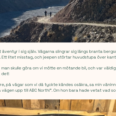
t äventyr i sig själv. Vägarna slingrar sig längs branta berg
 Ett litet misstag, och jeepen störtar huvudstupa över kan
 man skulle göra om vi mötte en mötande bil, och var väldig
 det!
re, på vägar som vi då tyckte kändes osäkra, sa min väninna:
 vägen upp till ABC North!”. Om hon bara hade vetat vad s