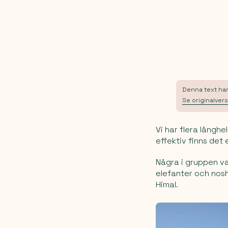
Denna text har 
Se originalvers
Vi har flera långh
effektiv finns det
Några i gruppen va
elefanter och nosh
Himal.