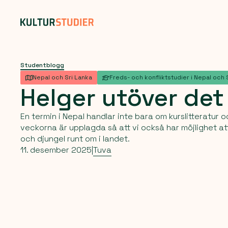
Studentblogg
Nepal och Sri Lanka
Freds- och konfliktstudier i Nepal och 
Helger
utöver
de
En termin i Nepal handlar inte bara om kurslitteratur 
veckorna är upplagda så att vi också har möjlighet at
och djungel runt om i landet.
11. desember 2025
|
Tuva