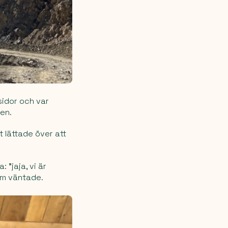
ssidor och var
ten.
t lättade över att
 ”jaja, vi är
om väntade.