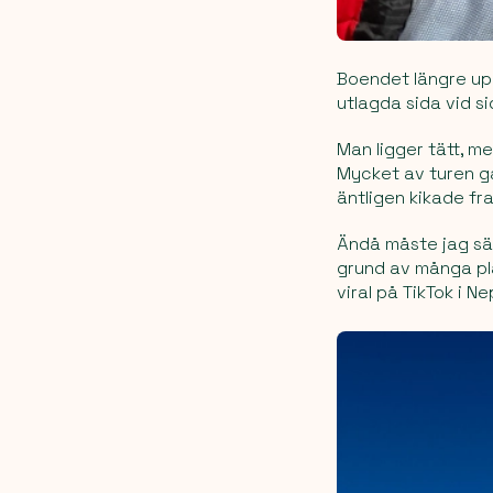
Boendet längre upp 
utlagda sida vid si
Man ligger tätt, m
Mycket av turen gå
äntligen kikade fr
Ändå måste jag sä
grund av många pla
viral på TikTok i N