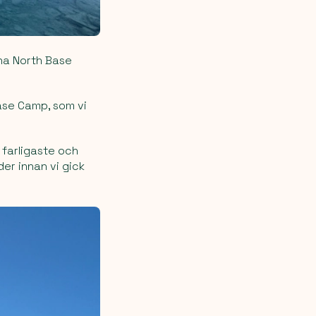
rna North Base
ase Camp, som vi
 farligaste och
er innan vi gick