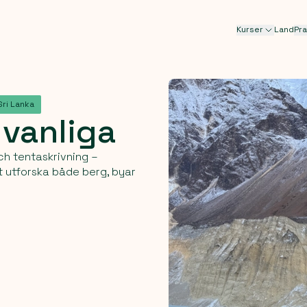
Kurser
Land
Pra
Sri Lanka
t
vanliga
och tentaskrivning –
t utforska både berg, byar