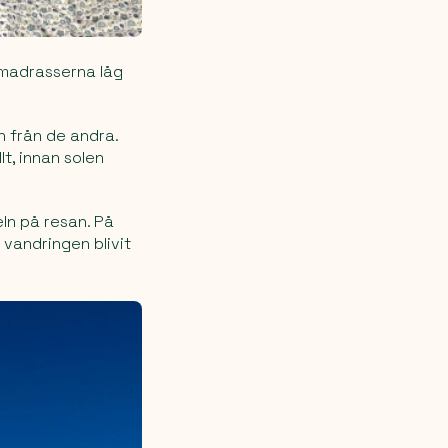
r madrasserna låg
n från de andra.
t, innan solen
ln på resan. På
 vandringen blivit