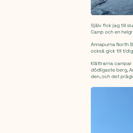
Själv fick jag til
Camp och en helgre
Annapurna North B
också gick till tid
Klättrarna campar 
dödligaste berg, A
den, och det prägl