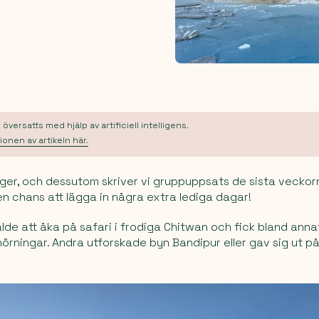
översatts med hjälp av artificiell intelligens.
ionen av artikeln här.
elger, och dessutom skriver vi gruppuppsats de sista vecko
 en chans att lägga in några extra lediga dagar!
lde att åka på safari i frodiga Chitwan och fick bland annat
örningar. Andra utforskade byn Bandipur eller gav sig ut p