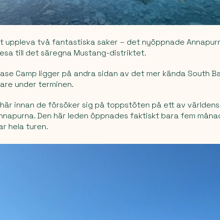
l slut uppleva två fantastiska saker – det nyöppnade Annapu
sa till det säregna Mustang-distriktet.
ase Camp ligger på andra sidan av det mer kända South B
igare under terminen.
här innan de försöker sig på toppstöten på ett av världens
nnapurna. Den här leden öppnades faktiskt bara fem månad
ar hela turen.