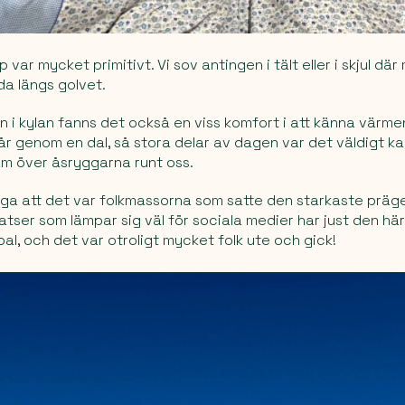
var mycket primitivt. Vi sov antingen i tält eller i skjul dä
da längs golvet.
en i kylan fanns det också en viss komfort i att känna värme
r genom en dal, så stora delar av dagen var det väldigt kall
am över åsryggarna runt oss.
ga att det var folkmassorna som satte den starkaste präge
tser som lämpar sig väl för sociala medier har just den här
epal, och det var otroligt mycket folk ute och gick!