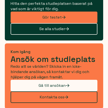
Hitta den perfekta studieplatsen baserat på
vad som är viktigt för dig.
Gör testet
Se alla studier
Kom igång
Ansök om studieplats
Redo att se världen? Skicka in en icke-
bindande ansökan, så kontaktar vi dig och
hjälper dig på vägen framåt.
Gå till ansökan
Kontakta oss