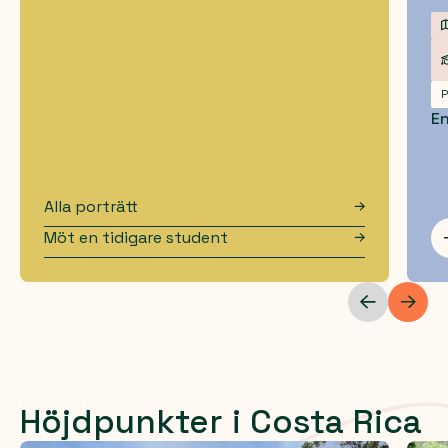
P
E
Alla porträtt
Möt en tidigare student
Höjdpunkter i Costa Rica