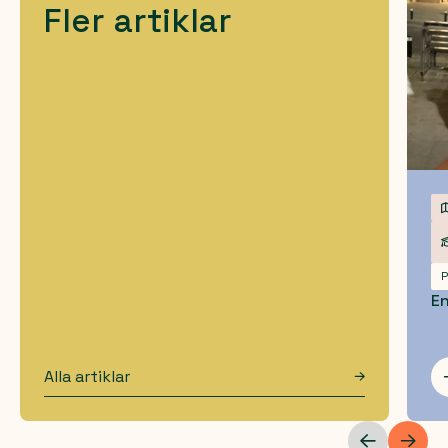
Fler artiklar
P
E
Alla artiklar