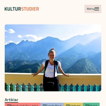
Meny
Artiklar
Nepal och Sri Lanka
Costa Rica
Vietnam
Ghana