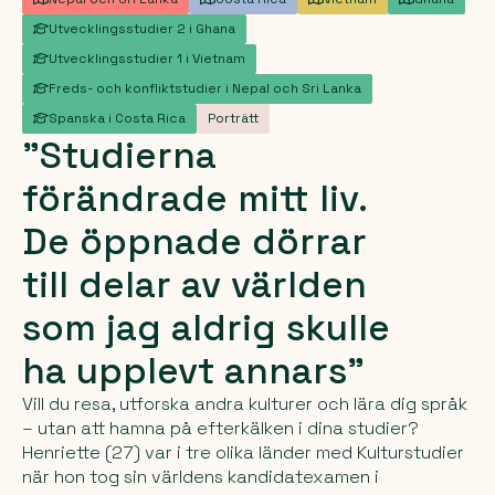
Utvecklingsstudier 2 i Ghana
Utvecklingsstudier 1 i Vietnam
Freds- och konfliktstudier i Nepal och Sri Lanka
Spanska i Costa Rica
Porträtt
"Studierna
förändrade
mitt
liv.
De
öppnade
dörrar
till
delar
av
världen
som
jag
aldrig
skulle
ha
upplevt
annars"
Vill du resa, utforska andra kulturer och lära dig språk
– utan att hamna på efterkälken i dina studier?
Henriette (27) var i tre olika länder med Kulturstudier
när hon tog sin världens kandidatexamen i