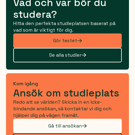
Vad och var bör du
studera?
Hitta den perfekta studieplatsen baserat på
vad som är viktigt för dig.
Gör testet
Se alla studier
Kom igång
Ansök om studieplats
Redo att se världen? Skicka in en icke-
bindande ansökan, så kontaktar vi dig och
hjälper dig på vägen framåt.
Gå till ansökan