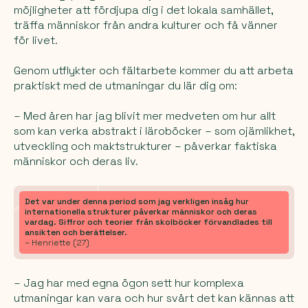
möjligheter att fördjupa dig i det lokala samhället,
träffa människor från andra kulturer och få vänner
för livet.
Genom utflykter och fältarbete kommer du att arbeta
praktiskt med de utmaningar du lär dig om:
– Med åren har jag blivit mer medveten om hur allt
som kan verka abstrakt i läroböcker – som ojämlikhet,
utveckling och maktstrukturer – påverkar faktiska
människor och deras liv.
Det var under denna period som jag verkligen insåg hur
internationella strukturer påverkar människor och deras
vardag. Siffror och teorier från skolböcker förvandlades till
ansikten och berättelser.
– Henriette (27)
– Jag har med egna ögon sett hur komplexa
utmaningar kan vara och hur svårt det kan kännas att