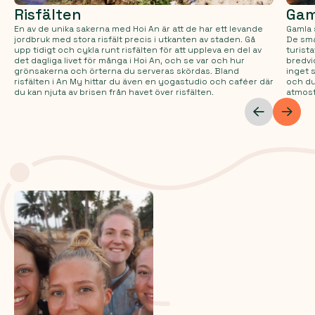
Risfälten
Gam
En av de unika sakerna med Hoi An är att de har ett levande
Gamla 
jordbruk med stora risfält precis i utkanten av staden. Gå
De sma
upp tidigt och cykla runt risfälten för att uppleva en del av
turist
det dagliga livet för många i Hoi An, och se var och hur
bredvi
grönsakerna och örterna du serveras skördas. Bland
inget 
risfälten i An My hittar du även en yogastudio och caféer där
och du
du kan njuta av brisen från havet över risfälten.
atmosf