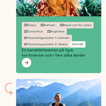
Ghana
Vietnam
Nepal och Sri Lanka
Costa Rica
Argentina
Utvecklingsstudier 1 i Vietnam
Utvecklingsstudier 2 i Ghana
Porträtt
En kandidatexamen på fyra
kontinenter och i fem olika länder
Les mer