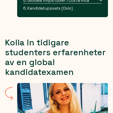
5. Globala miljöstudier i Costa Rica
6. Kandidatuppsats (Oslo)
Kolla in tidigare
studenters erfarenheter
av en global
kandidatexamen