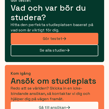
Gör testet
Vad och var bör du
studera?
Hitta den perfekta studieplatsen baserat på
vad som är viktigt för dig.
Gör testet
Se alla studier
Kom igång
Ansök om studieplats
Redo att se världen? Skicka in en icke-
bindande ansökan, så kontaktar vi dig och
hjälper dig på vägen framåt.
Gå till ansökan