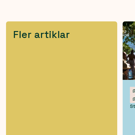
Fler artiklar
St