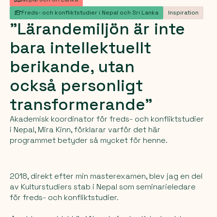
Freds- och konfliktstudier i Nepal och Sri Lanka
Inspiration
"Lärandemiljön
är
inte
bara
intellektuellt
berikande,
utan
också
personligt
transformerande"
Akademisk koordinator för freds- och konfliktstudier
i Nepal, Mira Kinn, förklarar varför det här
programmet betyder så mycket för henne.
2018, direkt efter min masterexamen, blev jag en del
av Kulturstudiers stab i Nepal som seminarieledare
för freds- och konfliktstudier.