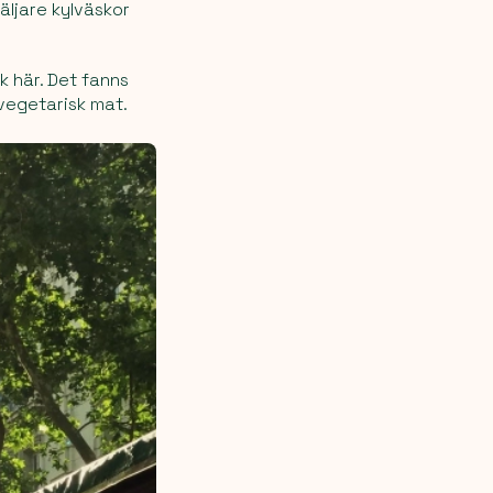
äljare kylväskor
k här. Det fanns
vegetarisk mat.