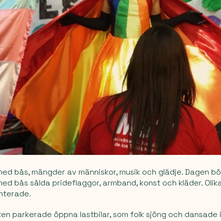
 med bås, mängder av människor, musik och glädje. Dagen b
 med bås sålda prideflaggor, armband, konst och kläder. Oli
nterade.
en parkerade öppna lastbilar, som folk sjöng och dansade i