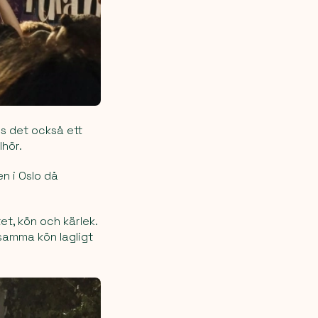
s det också ett
lhör.
n i Oslo då
et, kön och kärlek.
 samma kön lagligt