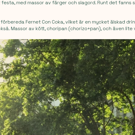
 festa, med massor av färger och slagord. Runt det fanns s
 förbereda Fernet Con Coka, vilket är en mycket älskad drin
så. Massor av kött, choripan (chorizo+pan), och även lite 