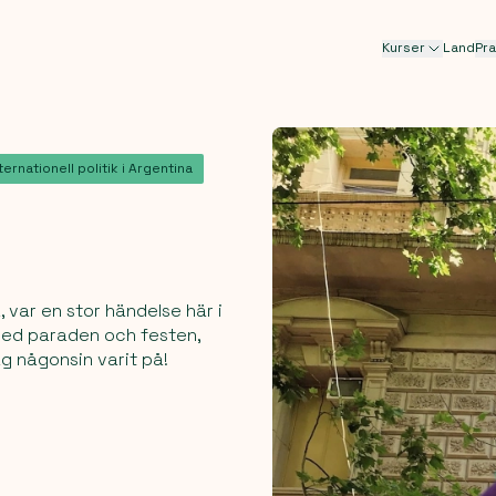
Kurser
Land
Pra
ternationell politik i Argentina
 var en stor händelse här i
 med paraden och festen,
ag någonsin varit på!