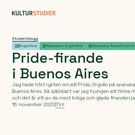
Studentblogg
Argentina
Spanska i Argentina
Spanska, filosofi och in
Pride-firande
i
Buenos
Aires
Jag hade hört rykten om att Pride, Orgullo på spanska,
Buenos Aires. Så självklart var jag tvungen att hinna
och det är ett av de mest livliga och glada firanden j
15. november 2022
|
Tiril