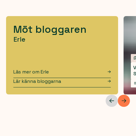
Möt bloggaren
Erle
V
Läs mer om
Erle
S
Lär känna bloggarna
8