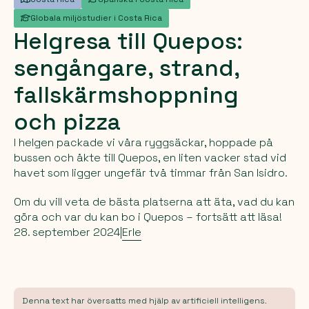
Globala miljöstudier i Costa Rica
Helgresa
till
Quepos:
sengångare,
strand,
fallskärmshoppning
och
pizza
I helgen packade vi våra ryggsäckar, hoppade på
bussen och åkte till Quepos, en liten vacker stad vid
havet som ligger ungefär två timmar från San Isidro.
Om du vill veta de bästa platserna att äta, vad du kan
göra och var du kan bo i Quepos – fortsätt att läsa!
28. september 2024
|
Erle
Denna text har översatts med hjälp av artificiell intelligens.