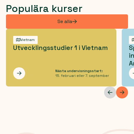
Populära kurser
Se alla
Vietnam
Utvecklingsstudier 1 i Vietnam
S
i
A
Nästa undervisningsstart:
Les mer
15. februari eller 7. september