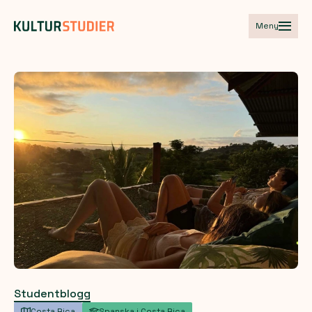
Meny
Studentblogg
Costa Rica
Spanska i Costa Rica