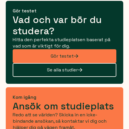
Gör testet
Vad och var bör du
studera?
Hitta den perfekta studieplatsen baserat på
vad som är viktigt för dig.
Gör testet
Se alla studier
Kom igång
Ansök om studieplats
Redo att se världen? Skicka in en icke-
bindande ansökan, så kontaktar vi dig och
hjälper dig på vägen framåt.