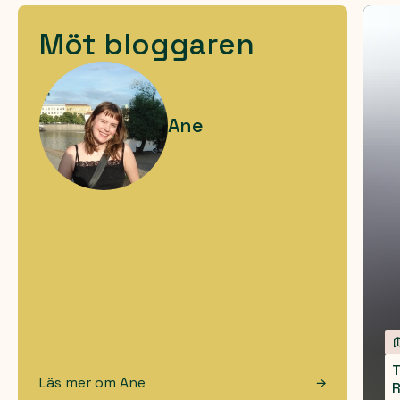
Möt bloggaren
Ane
T
Läs mer om
Ane
R