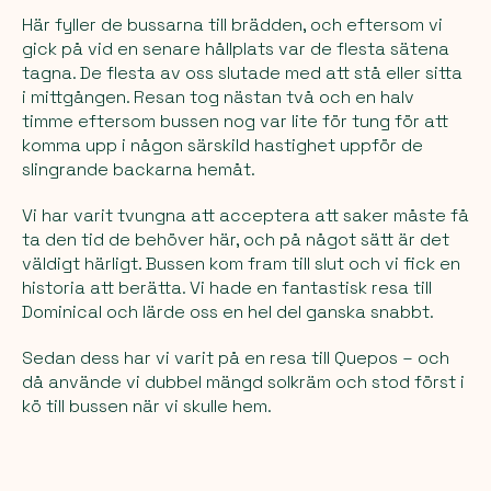
Här fyller de bussarna till brädden, och eftersom vi
gick på vid en senare hållplats var de flesta sätena
tagna. De flesta av oss slutade med att stå eller sitta
i mittgången. Resan tog nästan två och en halv
timme eftersom bussen nog var lite för tung för att
komma upp i någon särskild hastighet uppför de
slingrande backarna hemåt.
Vi har varit tvungna att acceptera att saker måste få
ta den tid de behöver här, och på något sätt är det
väldigt härligt. Bussen kom fram till slut och vi fick en
historia att berätta. Vi hade en fantastisk resa till
Dominical och lärde oss en hel del ganska snabbt.
Sedan dess har vi varit på en resa till Quepos – och
då använde vi dubbel mängd solkräm och stod först i
kö till bussen när vi skulle hem.