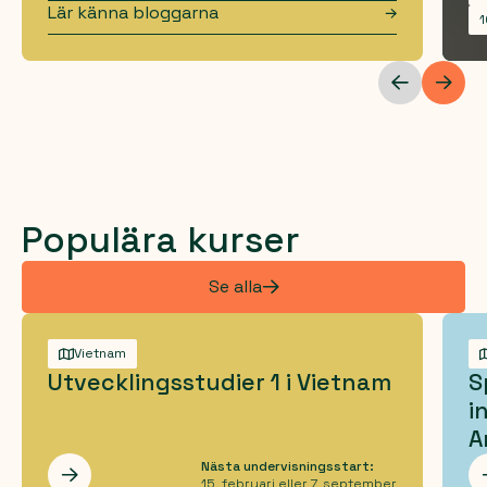
Lär känna bloggarna
1
Populära kurser
Se alla
Vietnam
Utvecklingsstudier 1 i Vietnam
S
i
A
Nästa undervisningsstart:
Les mer
15. februari eller 7. september