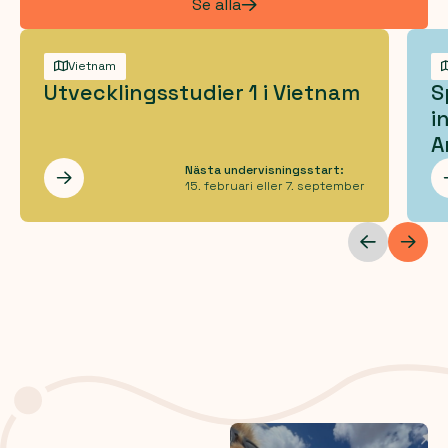
Se alla
Vietnam
Utvecklingsstudier 1 i Vietnam
S
i
A
Nästa undervisningsstart:
Les mer
15. februari eller 7. september