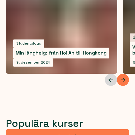
Studentblogg
V
Min långhelg: från Hoi An till Hongkong
b
9. desember 2024
Populära kurser