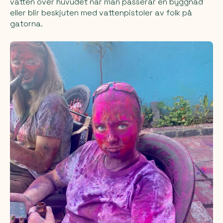
vatten över huvudet när man passerar en byggnad
eller blir beskjuten med vattenpistoler av folk på
gatorna.