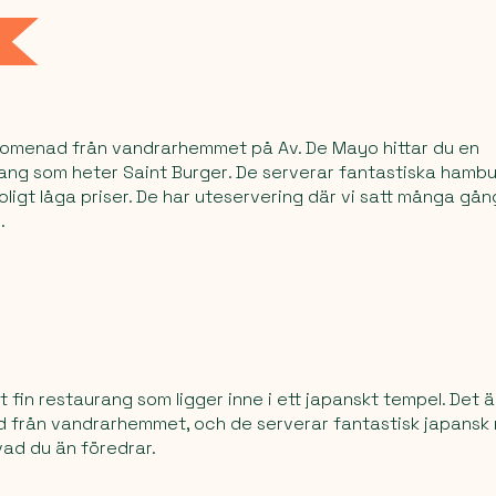
promenad från vandrarhemmet på Av. De Mayo hittar du en
ang som heter
Saint Burger
. De serverar fantastiska ham
otroligt låga priser. De har uteservering där vi satt många gå
.
gt fin restaurang som ligger inne i ett japanskt tempel. Det 
 från vandrarhemmet, och de serverar fantastisk japansk
ad du än föredrar.