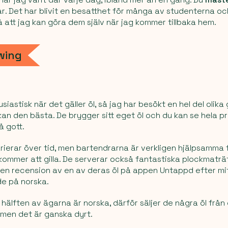
ar
. Det har blivit en besatthet för många av studenterna oc
å att jag kan göra dem själv när jag kommer tillbaka hem.
wing
iastisk när det gäller öl, så jag har besökt en hel del olik
an den bästa. De brygger sitt eget öl och du kan se hela p
å gott.
rierar över tid, men bartendrarna är verkligen hjälpsamma f
 kommer att gilla. De serverar också fantastiska plockmaträt
en recension av en av deras öl på appen Untappd efter mit
e på norska.
hälften av ägarna är norska, därför säljer de några öl från
 men det är ganska dyrt.