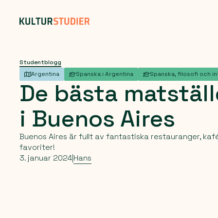
Studentblogg
Argentina
Spanska i Argentina
Spanska, filosofi och in
De
bästa
matstäl
i
Buenos
Aires
Buenos Aires är fullt av fantastiska restauranger, kaf
favoriter!
3. januar 2024
|
Hans