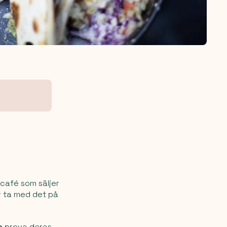
 café som säljer
er ta med det på
e
prova deras