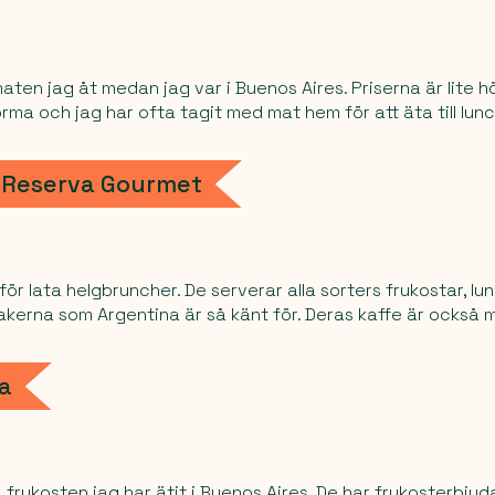
ten jag åt medan jag var i Buenos Aires. Priserna är lite 
rma och jag har ofta tagit med mat hem för att äta till lun
 Reserva Gourmet
ör lata helgbruncher. De serverar alla sorters frukostar, lu
sakerna som Argentina är så känt för. Deras kaffe är också 
za
 frukosten jag har ätit i Buenos Aires. De har frukosterbju