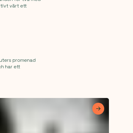
tivt värt ett
nuters promenad
h har ett
Les mer