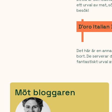
ett urval av mat, s
besök!
D’oro Italian
Det här är en ann
bort. De serverar 
fantastiskt urval 
Möt bloggaren