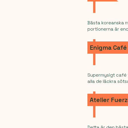
Bästa koreanska ma
portionerna är eno
Enigma Café
Supermysigt café f
alla de läckra söt
Atelier Fuer
Detta är den bästa