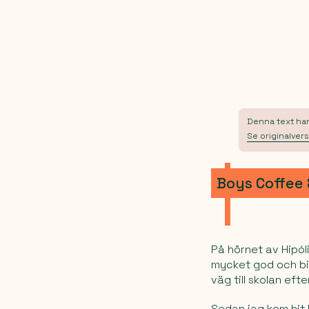
Denna text har 
Se originalvers
Boys Coffee 
På hörnet av Hipól
mycket god och bil
väg till skolan ef
Sedan jag kom hit 