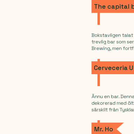
The capital 
Bokstavligen tala
trevlig bar som ser
Brewing, men fort
Cerveceria 
Ännu en bar. Denna
dekorerad med öltil
särskilt från Tyskl
Mr. Ho