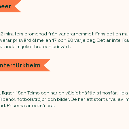
beer
t 2 minuters promenad från vandrarhemmet finns det en m
verar prisvärd öl mellan 17 och 20 varje dag. Det är inte lik
farande mycket bra och prisvärt.
Untertürkheim
 ligger i San Telmo och har en väldigt häftig atmosfär. Hela
lbehör, fotbollströjor och bilder. De har ett stort urval av i
and. Priserna är också bra.