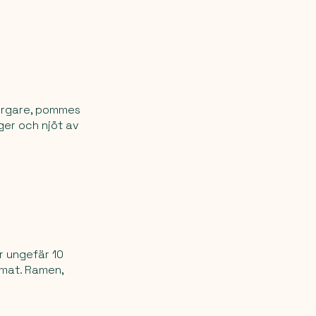
burgare, pommes
nger och njöt av
är ungefär 10
 mat. Ramen,