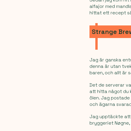
alfajor med mandl
hittat ett recept s
Strange Bre
Jag är ganska entus
denna är utan tvek
baren, och allt är s
Det de serverar va
att hitta något du
ölen. Jag postade 
och ägarna svarad
Jag upptäckte att 
bryggeriet Nøgne,