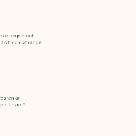
ycket mysig och
a flott som Strange
 baren är
mporterad öl,