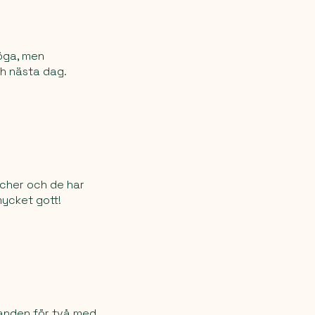
höga, men
ch nästa dag.
ncher och de har
mycket gott!
danden för två med