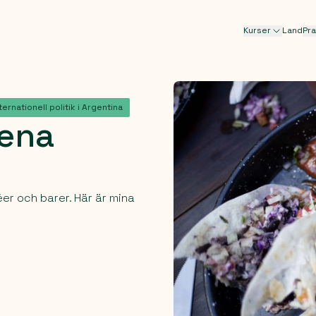
Kurser
Land
Pra
ternationell politik i Argentina
lena
éer och barer. Här är mina