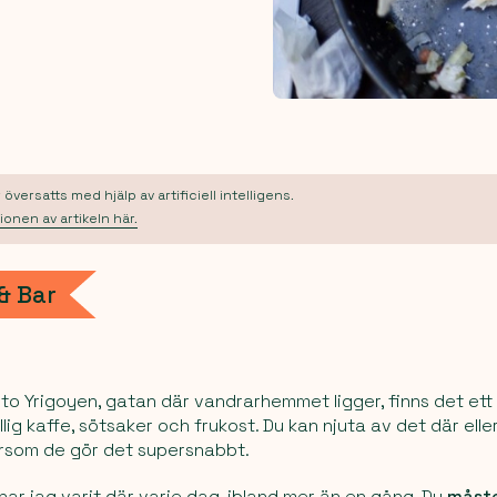
översatts med hjälp av artificiell intelligens.
ionen av artikeln här.
& Bar
ito Yrigoyen, gatan där vandrarhemmet ligger, finns det ett
lig kaffe, sötsaker och frukost. Du kan njuta av det där ell
tersom de gör det supersnabbt.
har jag varit där varje dag, ibland mer än en gång. Du
måst