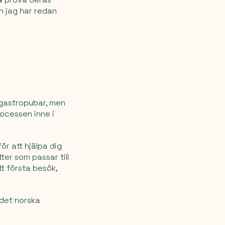
h jag har redan
a gastropubar, men
rocessen inne i
ör att hjälpa dig
ter som passar till
t första besök,
 det norska