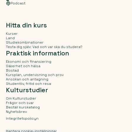
Podcast
Hitta din kurs
Kurser
Land
Studiekombinationer
Testa dig själv: Vad och var ska du studera?
Praktisk information
Ekonomi och finansiering
Säkerhet och hälsa
Bostad
Kursplan, undervisning och prov
Ansökan och antagning
Studentliv, fritid och resa
Kulturstudier
Om Kulturstudier
Frågor och svar
Beställ kurskatalog
Nyhetsbrev
Integritetspolicyn
Hantera cookie-inställningar