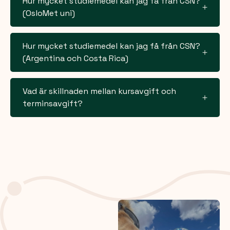
Hur mycket studiemedel kan jag få från CSN?
(OsloMet uni)
Hur mycket studiemedel kan jag få från CSN?
(Argentina och Costa Rica)
Vad är skillnaden mellan kursavgift och
terminsavgift?